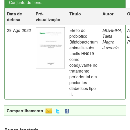
Conjunto de itens:
Data de
Pré-
Título
Autor
O
defesa
visualização
29-Ago-2022
Efeito do
MOREIRA,
A
probiótico
Talita
L
Bifidobacterium
Magro
P
animalis subs.
Juvencio
Lactis HN019
como
coadjuvante no
tratamento
periodontal em
pacientes
diabéticos tipo
II.
Compartilhamento
Busca facetada