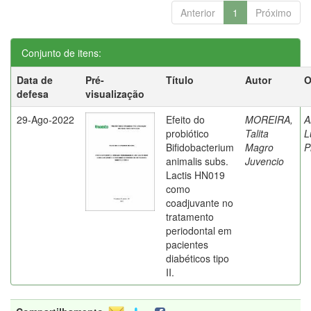
Anterior
1
Próximo
Conjunto de itens:
Data de
Pré-
Título
Autor
O
defesa
visualização
29-Ago-2022
Efeito do
MOREIRA,
A
probiótico
Talita
L
Bifidobacterium
Magro
P
animalis subs.
Juvencio
Lactis HN019
como
coadjuvante no
tratamento
periodontal em
pacientes
diabéticos tipo
II.