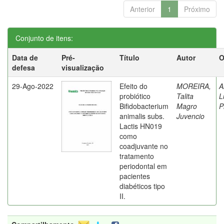
Anterior
1
Próximo
Conjunto de itens:
Data de
Pré-
Título
Autor
O
defesa
visualização
29-Ago-2022
Efeito do
MOREIRA,
A
probiótico
Talita
L
Bifidobacterium
Magro
P
animalis subs.
Juvencio
Lactis HN019
como
coadjuvante no
tratamento
periodontal em
pacientes
diabéticos tipo
II.