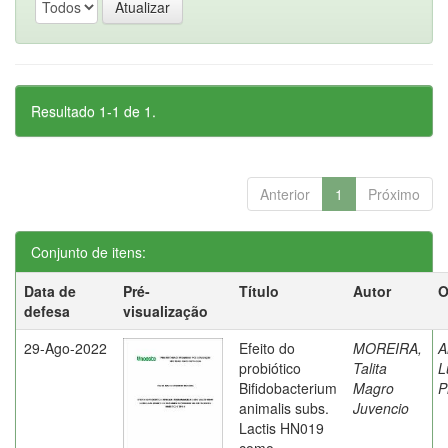
Resultado 1-1 de 1.
Anterior
1
Próximo
Conjunto de itens:
Data de
Pré-
Título
Autor
O
defesa
visualização
29-Ago-2022
Efeito do
MOREIRA,
A
probiótico
Talita
L
Bifidobacterium
Magro
P
animalis subs.
Juvencio
Lactis HN019