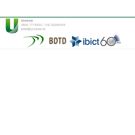
Unoeste
0800 7715533 / (18) 32292003
bdtd@unoeste.br