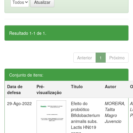
Resultado 1-1 de 1.
Anterior
1
Próximo
Conjunto de itens:
Data de
Pré-
Título
Autor
O
defesa
visualização
29-Ago-2022
Efeito do
MOREIRA,
A
probiótico
Talita
L
Bifidobacterium
Magro
P
animalis subs.
Juvencio
Lactis HN019