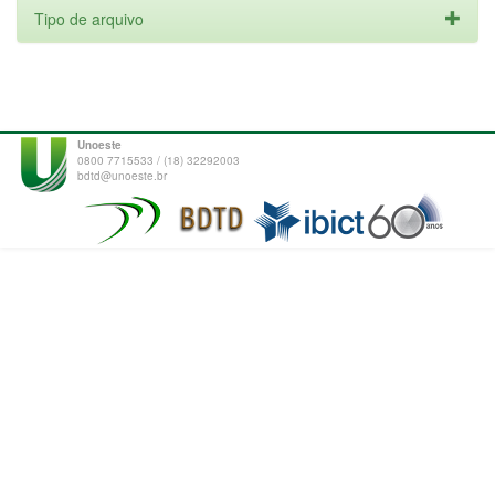
Tipo de arquivo
Unoeste
0800 7715533 / (18) 32292003
bdtd@unoeste.br