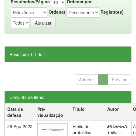
Resultados/Página
Ordenar por
Ordenar
Registro(s)
Resultado 1-1 de 1.
Anterior
1
Próximo
Conjunto de itens:
Data de
Pré-
Título
Autor
O
defesa
visualização
29-Ago-2022
Efeito do
MOREIRA,
A
probiótico
Talita
L