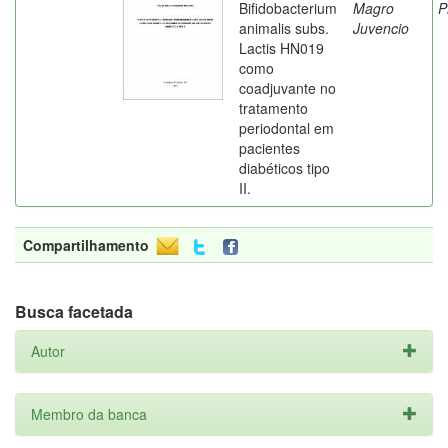
Bifidobacterium
Magro
P
animalis subs.
Juvencio
Lactis HN019
como
coadjuvante no
tratamento
periodontal em
pacientes
diabéticos tipo
II.
Compartilhamento
Busca facetada
Autor
Membro da banca