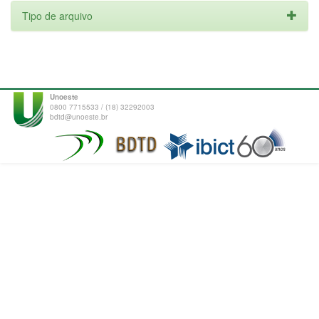
Tipo de arquivo
Unoeste
0800 7715533 / (18) 32292003
bdtd@unoeste.br