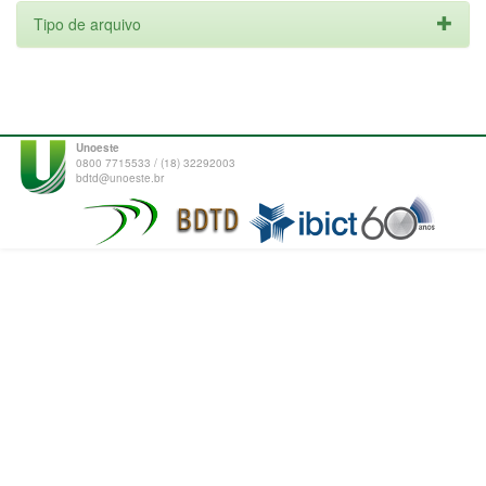
Tipo de arquivo
Unoeste
0800 7715533 / (18) 32292003
bdtd@unoeste.br