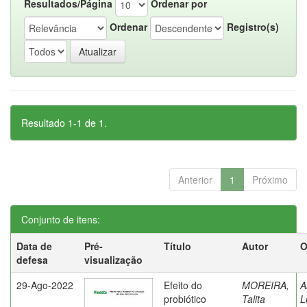
Resultados/Página
Ordenar por
Ordenar
Registro(s)
Resultado 1-1 de 1.
Anterior
1
Próximo
Conjunto de itens:
Data de
Pré-
Título
Autor
O
defesa
visualização
29-Ago-2022
Efeito do
MOREIRA,
A
probiótico
Talita
L