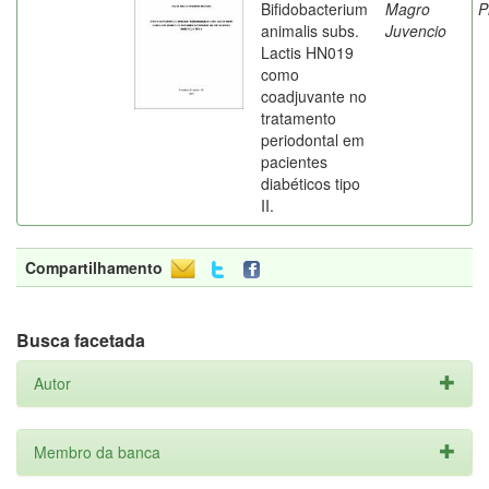
Bifidobacterium
Magro
P
animalis subs.
Juvencio
Lactis HN019
como
coadjuvante no
tratamento
periodontal em
pacientes
diabéticos tipo
II.
Compartilhamento
Busca facetada
Autor
Membro da banca