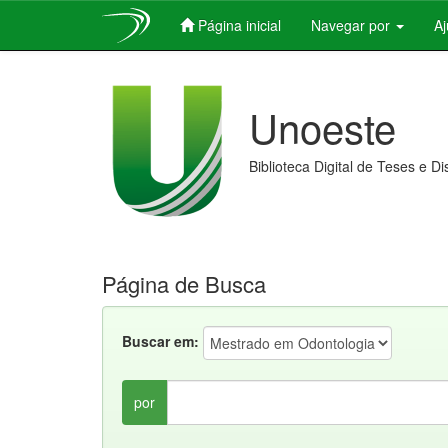
Página inicial
Navegar por
A
Skip
navigation
Unoeste
Biblioteca Digital de Teses e D
Página de Busca
Buscar em:
por