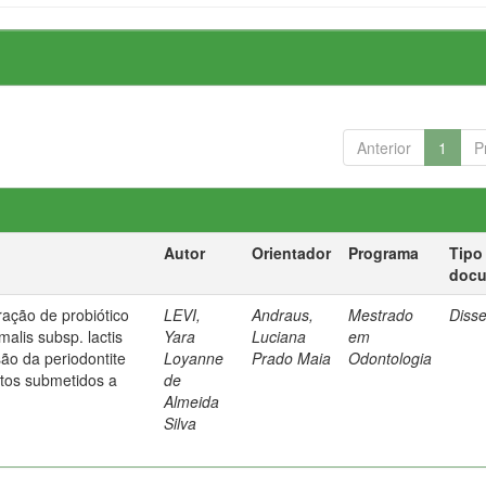
Anterior
1
P
Autor
Orientador
Programa
Tipo
doc
ração de probiótico
LEVI,
Andraus,
Mestrado
Diss
malis subsp. lactis
Yara
Luciana
em
ão da periodontite
Loyanne
Prado Maia
Odontologia
tos submetidos a
de
Almeida
Silva