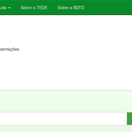
juda
Sobre o TEDE
Sobre a BDTD
issertações