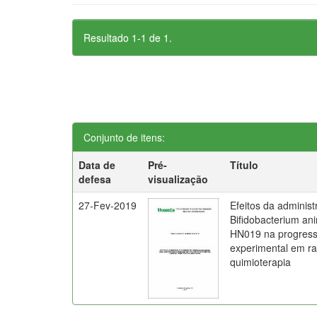
Resultado 1-1 de 1.
Conjunto de itens:
Data de
Pré-
Título
defesa
visualização
27-Fev-2019
Efeitos da administ
Bifidobacterium ani
HN019 na progress
experimental em ra
quimioterapia