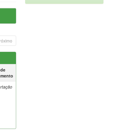
róximo
 de
umento
ertação