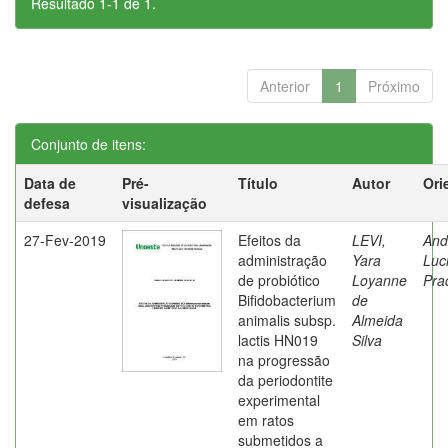
Resultado 1-1 de 1.
Anterior
1
Próximo
Conjunto de itens:
Data de
Pré-
Título
Autor
Ori
defesa
visualização
27-Fev-2019
Efeitos da
LEVI,
And
administração
Yara
Luc
de probiótico
Loyanne
Pra
Bifidobacterium
de
animalis subsp.
Almeida
lactis HN019
Silva
na progressão
da periodontite
experimental
em ratos
submetidos a