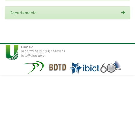
Departamento
Unoeste
0800 7715533 / (18) 32292003
bdtd@unoeste.br