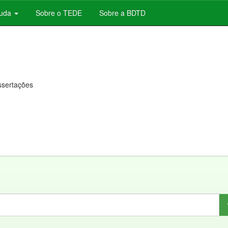
juda
Sobre o TEDE
Sobre a BDTD
issertações