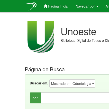
Página inicial
Navegar por
A
Skip
navigation
Unoeste
Biblioteca Digital de Teses e D
Página de Busca
Buscar em:
por