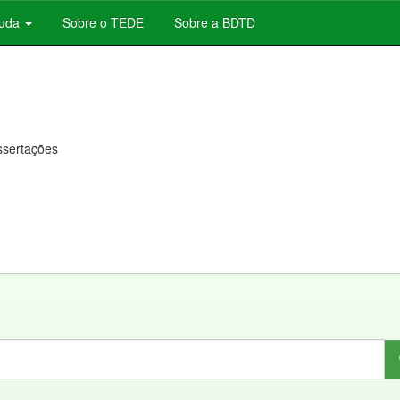
juda
Sobre o TEDE
Sobre a BDTD
issertações