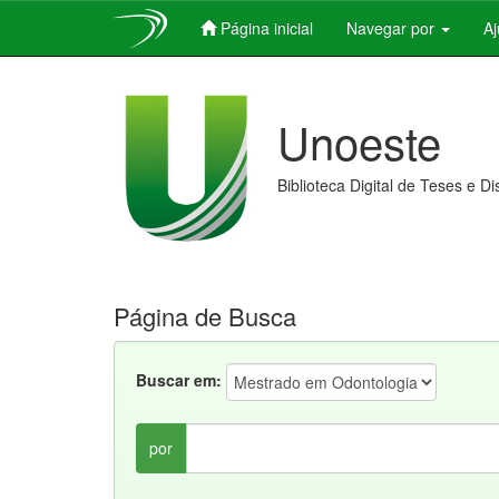
Página inicial
Navegar por
A
Skip
navigation
Unoeste
Biblioteca Digital de Teses e D
Página de Busca
Buscar em:
por