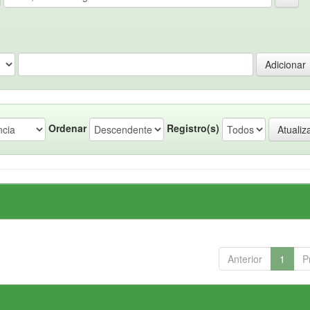
Ordenar
Registro(s)
Anterior
1
P