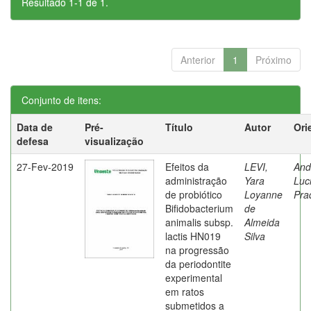
Resultado 1-1 de 1.
Anterior
1
Próximo
Conjunto de itens:
Data de
Pré-
Título
Autor
Ori
defesa
visualização
27-Fev-2019
Efeitos da
LEVI,
And
administração
Yara
Luc
de probiótico
Loyanne
Pra
Bifidobacterium
de
animalis subsp.
Almeida
lactis HN019
Silva
na progressão
da periodontite
experimental
em ratos
submetidos a