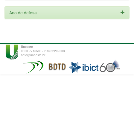
Ano de defesa
Unoeste
0800 7715533 / (18) 32292003
bdtd@unoeste.br