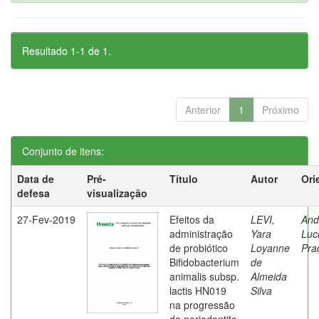
Resultado 1-1 de 1.
Anterior
1
Próximo
Conjunto de itens:
Data de
Pré-
Título
Autor
Ori
defesa
visualização
27-Fev-2019
Efeitos da
LEVI,
And
administração
Yara
Luc
de probiótico
Loyanne
Pra
Bifidobacterium
de
animalis subsp.
Almeida
lactis HN019
Silva
na progressão