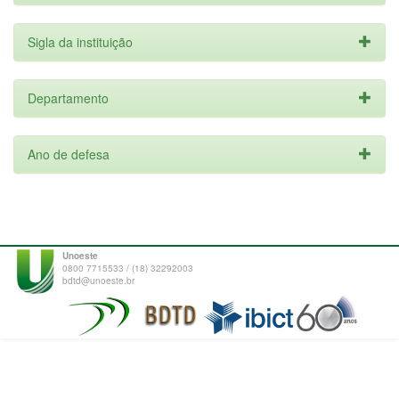
Sigla da instituição
Departamento
Ano de defesa
Unoeste
0800 7715533 / (18) 32292003
bdtd@unoeste.br