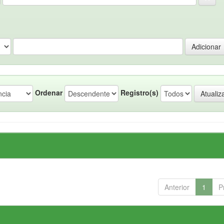
Ordenar
Registro(s)
Anterior
1
P