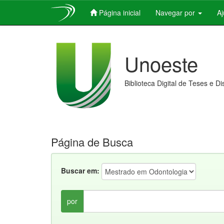
Página inicial
Navegar por
A
Skip
navigation
Unoeste
Biblioteca Digital de Teses e D
Página de Busca
Buscar em:
por