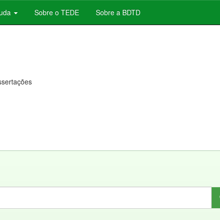
juda
Sobre o TEDE
Sobre a BDTD
issertações