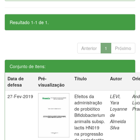
Resultado 1-1 de 1.
Anterior
1
Próximo
Conjunto de itens:
Data de
Pré-
Título
Autor
Ori
defesa
visualização
27-Fev-2019
Efeitos da
LEVI,
And
administração
Yara
Luc
de probiótico
Loyanne
Pra
Bifidobacterium
de
animalis subsp.
Almeida
lactis HN019
Silva
na progressão