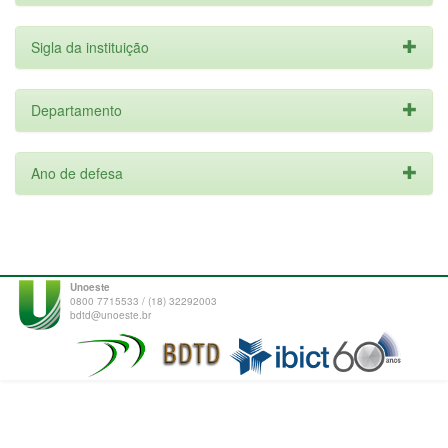
Sigla da instituição
Departamento
Ano de defesa
Unoeste
0800 7715533 / (18) 32292003
bdtd@unoeste.br