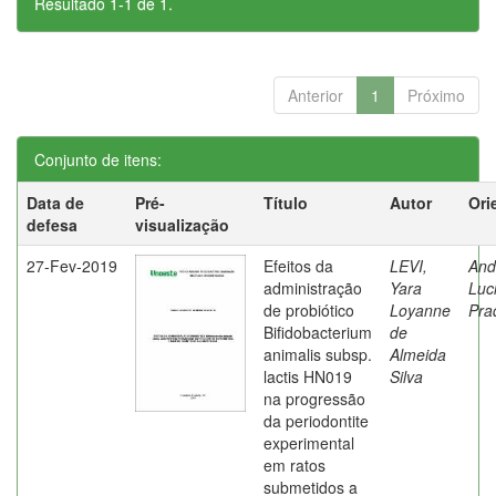
Resultado 1-1 de 1.
Anterior
1
Próximo
Conjunto de itens:
Data de
Pré-
Título
Autor
Ori
defesa
visualização
27-Fev-2019
Efeitos da
LEVI,
And
administração
Yara
Luc
de probiótico
Loyanne
Pra
Bifidobacterium
de
animalis subsp.
Almeida
lactis HN019
Silva
na progressão
da periodontite
experimental
em ratos
submetidos a