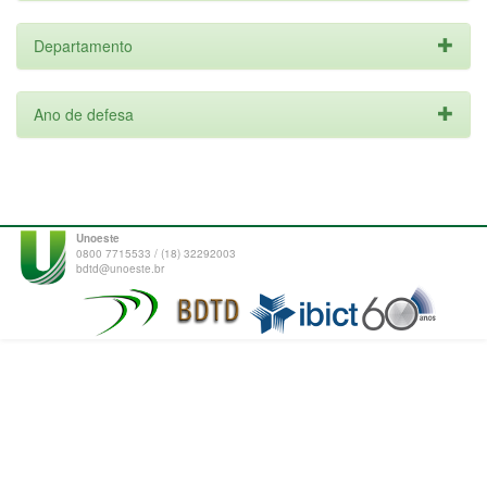
Departamento
Ano de defesa
Unoeste
0800 7715533 / (18) 32292003
bdtd@unoeste.br