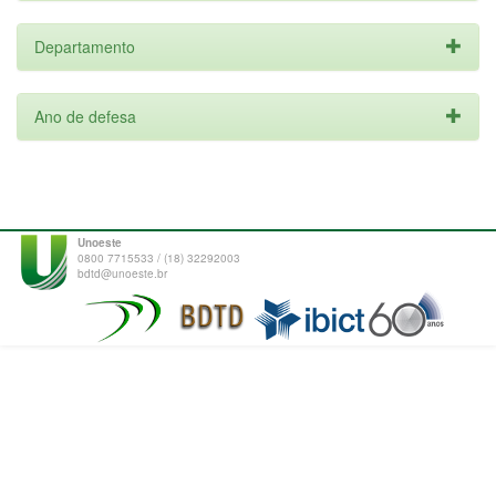
Departamento
Ano de defesa
Unoeste
0800 7715533 / (18) 32292003
bdtd@unoeste.br