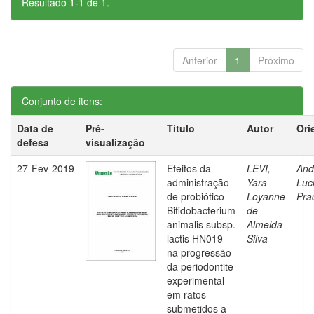
Resultado 1-1 de 1.
Anterior
1
Próximo
Conjunto de itens:
Data de
Pré-
Título
Autor
Ori
defesa
visualização
27-Fev-2019
Efeitos da
LEVI,
And
administração
Yara
Luc
de probiótico
Loyanne
Pra
Bifidobacterium
de
animalis subsp.
Almeida
lactis HN019
Silva
na progressão
da periodontite
experimental
em ratos
submetidos a