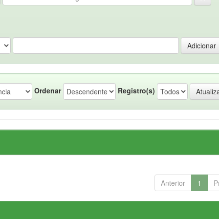
Ordenar
Registro(s)
Anterior
1
P