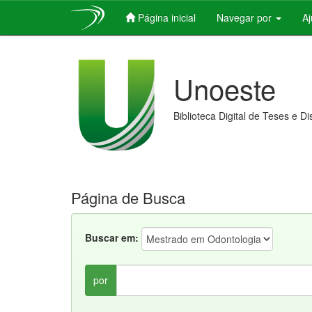
Página inicial
Navegar por
A
Skip
navigation
Unoeste
Biblioteca Digital de Teses e D
Página de Busca
Buscar em:
por