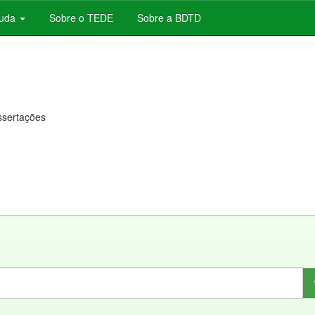
juda
Sobre o TEDE
Sobre a BDTD
issertações