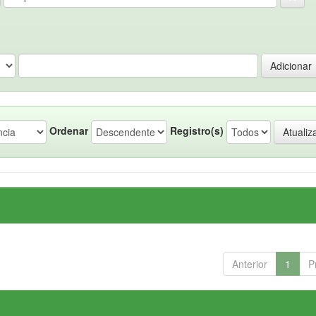
Ordenar
Registro(s)
Anterior
1
P