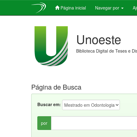
Página inicial
Navegar por
A
Skip
navigation
Unoeste
Biblioteca Digital de Teses e D
Página de Busca
Buscar em:
por