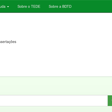
juda
Sobre o TEDE
Sobre a BDTD
issertações