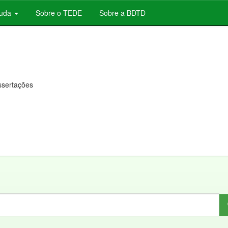
juda
Sobre o TEDE
Sobre a BDTD
issertações