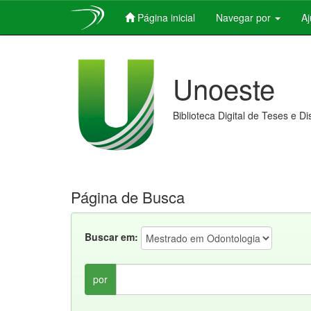
Página inicial
Navegar por
A
Skip
navigation
Unoeste
Biblioteca Digital de Teses e D
Página de Busca
Buscar em:
por