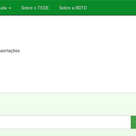
juda
Sobre o TEDE
Sobre a BDTD
issertações