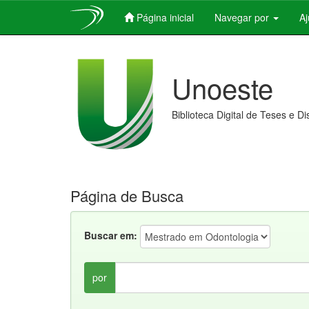
Página inicial
Navegar por
A
Skip
navigation
Unoeste
Biblioteca Digital de Teses e D
Página de Busca
Buscar em:
por