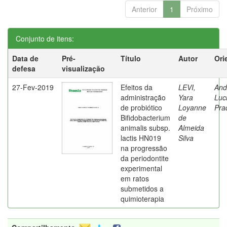
Anterior
1
Próximo
Conjunto de itens:
Data de
Pré-
Título
Autor
Ori
defesa
visualização
27-Fev-2019
Efeitos da
LEVI,
And
administração
Yara
Luc
de probiótico
Loyanne
Pra
Bifidobacterium
de
animalis subsp.
Almeida
lactis HN019
Silva
na progressão
da periodontite
experimental
em ratos
submetidos a
quimioterapia