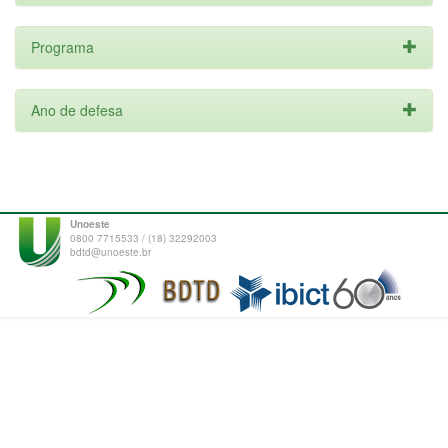
Programa
Ano de defesa
Unoeste
0800 7715533 / (18) 32292003
bdtd@unoeste.br