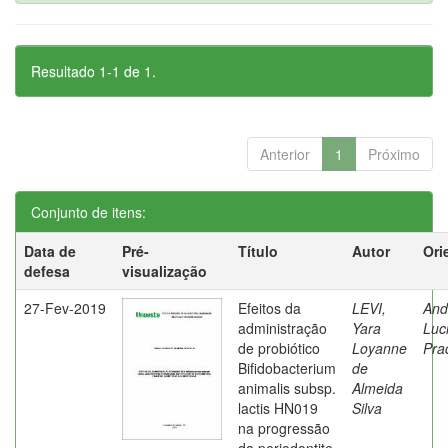
Resultado 1-1 de 1.
Anterior
1
Próximo
Conjunto de itens:
Data de
Pré-
Título
Autor
Ori
defesa
visualização
27-Fev-2019
Efeitos da
LEVI,
And
administração
Yara
Luc
de probiótico
Loyanne
Pra
Bifidobacterium
de
animalis subsp.
Almeida
lactis HN019
Silva
na progressão