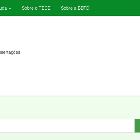
juda
Sobre o TEDE
Sobre a BDTD
issertações