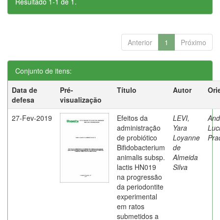
Resultado 1-1 de 1.
Anterior
1
Próximo
Conjunto de itens:
Data de
Pré-
Título
Autor
Ori
defesa
visualização
27-Fev-2019
Efeitos da
LEVI,
And
administração
Yara
Luc
de probiótico
Loyanne
Pra
Bifidobacterium
de
animalis subsp.
Almeida
lactis HN019
Silva
na progressão
da periodontite
experimental
em ratos
submetidos a