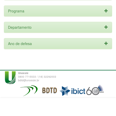
Programa
Departamento
Ano de defesa
Unoeste
0800 7715533 / (18) 32292003
bdtd@unoeste.br