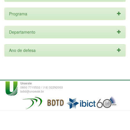
Programa
Departamento
Ano de defesa
Unoeste
0800 7715533 / (18) 32292003
bdtd@unoeste.br