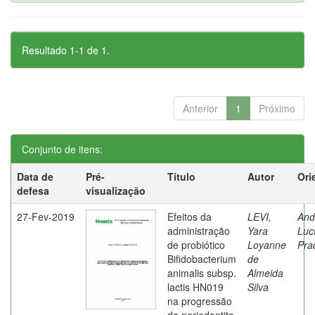
Resultado 1-1 de 1.
Anterior
1
Próximo
Conjunto de itens:
Data de
Pré-
Título
Autor
Ori
defesa
visualização
27-Fev-2019
Efeitos da
LEVI,
And
administração
Yara
Luc
de probiótico
Loyanne
Pra
Bifidobacterium
de
animalis subsp.
Almeida
lactis HN019
Silva
na progressão