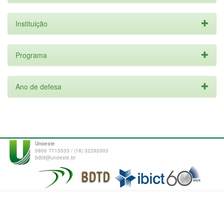
Instituição
Programa
Ano de defesa
Unoeste
0800 7715533 / (18) 32292003
bdtd@unoeste.br