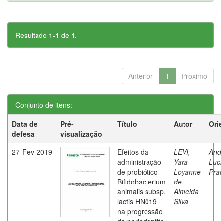
Resultado 1-1 de 1.
Anterior
1
Próximo
Conjunto de itens:
Data de
Pré-
Título
Autor
Ori
defesa
visualização
27-Fev-2019
Efeitos da
LEVI,
And
administração
Yara
Luc
de probiótico
Loyanne
Pra
Bifidobacterium
de
animalis subsp.
Almeida
lactis HN019
Silva
na progressão