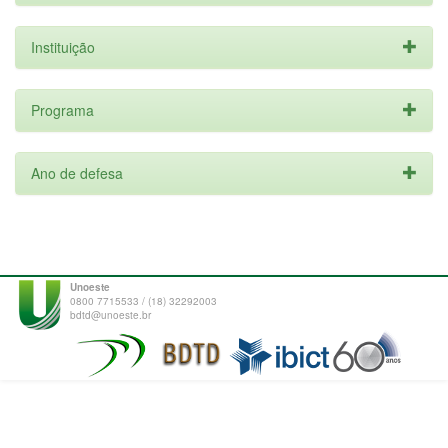
Instituição
Programa
Ano de defesa
Unoeste
0800 7715533 / (18) 32292003
bdtd@unoeste.br