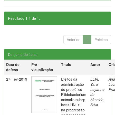
Resultado 1-1 de 1.
Anterior
1
Próximo
Conjunto de itens:
Data de
Pré-
Título
Autor
Ori
defesa
visualização
27-Fev-2019
Efeitos da
LEVI,
And
administração
Yara
Luc
de probiótico
Loyanne
Pra
Bifidobacterium
de
animalis subsp.
Almeida
lactis HN019
Silva
na progressão