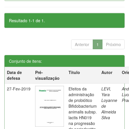
Resultado 1-1 de 1.
Anterior
1
Próximo
Conjunto de itens:
Data de
Pré-
Título
Autor
Ori
defesa
visualização
27-Fev-2019
Efeitos da
LEVI,
And
administração
Yara
Luc
de probiótico
Loyanne
Pra
Bifidobacterium
de
animalis subsp.
Almeida
lactis HN019
Silva
na progressão