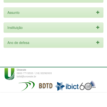
Assunto
Instituição
Ano de defesa
Unoeste
0800 7715533 / (18) 32292003
bdtd@unoeste.br