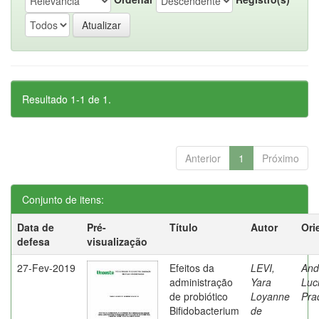
Resultado 1-1 de 1.
Anterior
1
Próximo
Conjunto de itens:
Data de
Pré-
Título
Autor
Ori
defesa
visualização
27-Fev-2019
Efeitos da
LEVI,
And
administração
Yara
Luc
de probiótico
Loyanne
Pra
Bifidobacterium
de