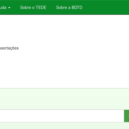
juda
Sobre o TEDE
Sobre a BDTD
issertações