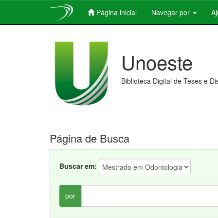
Página inicial
Navegar por
A
Skip
navigation
Unoeste
Biblioteca Digital de Teses e D
Página de Busca
Buscar em:
por