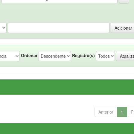
Ordenar
Registro(s)
Anterior
1
P