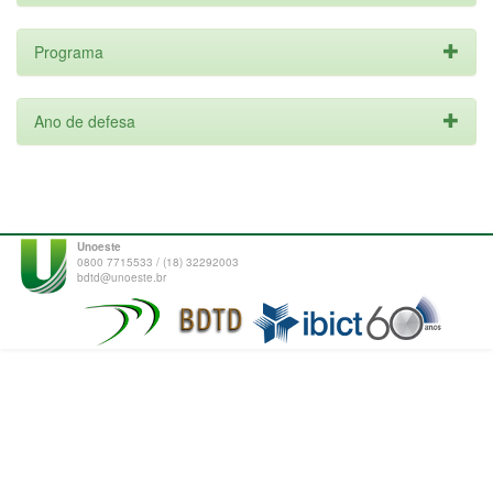
Programa
Ano de defesa
Unoeste
0800 7715533 / (18) 32292003
bdtd@unoeste.br