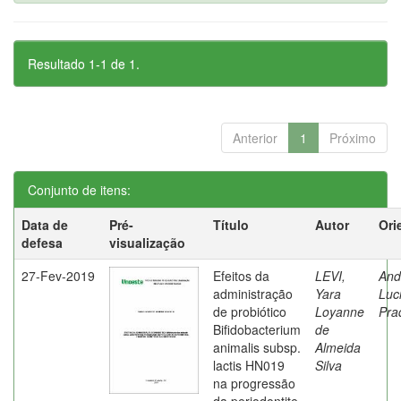
Resultado 1-1 de 1.
Anterior
1
Próximo
Conjunto de itens:
Data de
Pré-
Título
Autor
Ori
defesa
visualização
27-Fev-2019
Efeitos da
LEVI,
And
administração
Yara
Luc
de probiótico
Loyanne
Pra
Bifidobacterium
de
animalis subsp.
Almeida
lactis HN019
Silva
na progressão