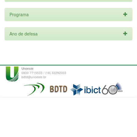
Programa
Ano de defesa
Unoeste
0800 7715533 / (18) 32292003
bdtd@unoeste.br