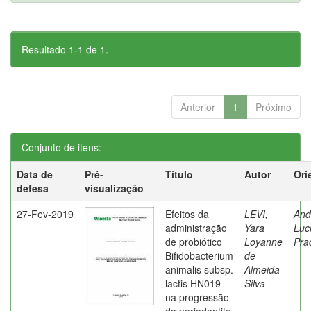
Resultado 1-1 de 1.
Anterior
1
Próximo
Conjunto de itens:
Data de
Pré-
Título
Autor
Ori
defesa
visualização
27-Fev-2019
Efeitos da
LEVI,
And
administração
Yara
Luc
de probiótico
Loyanne
Pra
Bifidobacterium
de
animalis subsp.
Almeida
lactis HN019
Silva
na progressão