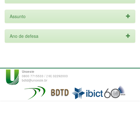
Assunto
Ano de defesa
Unoeste
0800 7715533 / (18) 32292003
bdtd@unoeste.br