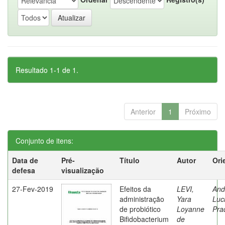
Resultado 1-1 de 1.
Anterior
1
Próximo
Conjunto de itens:
Data de
Pré-
Título
Autor
Ori
defesa
visualização
27-Fev-2019
Efeitos da
LEVI,
And
administração
Yara
Luc
de probiótico
Loyanne
Pra
Bifidobacterium
de