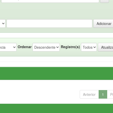
Ordenar
Registro(s)
Anterior
1
P