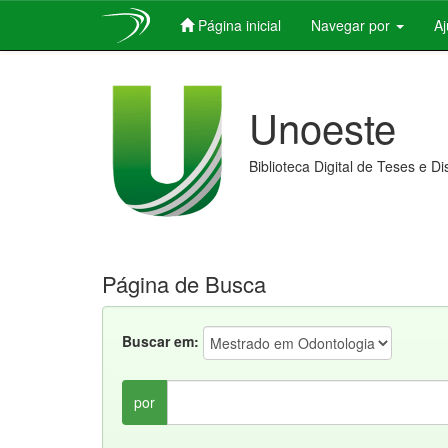
Página inicial
Navegar por
A
Skip
navigation
Unoeste
Biblioteca Digital de Teses e D
Página de Busca
Buscar em:
por