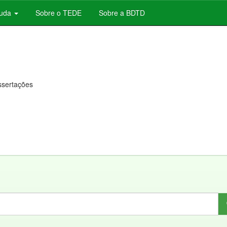
juda
Sobre o TEDE
Sobre a BDTD
issertações