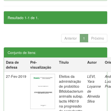
Resultado 1-1 de 1.
Anterior
1
Próximo
Conjunto de itens:
Data de
Pré-
Título
Autor
Ori
defesa
visualização
27-Fev-2019
Efeitos da
LEVI,
And
administração
Yara
Luc
de probiótico
Loyanne
Pra
Bifidobacterium
de
animalis subsp.
Almeida
lactis HN019
Silva
na progressão