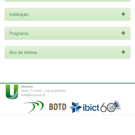
Instituição
Programa
Ano de defesa
Unoeste
0800 7715533 / (18) 32292003
bdtd@unoeste.br