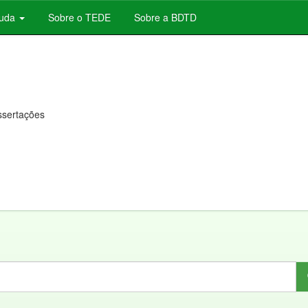
juda
Sobre o TEDE
Sobre a BDTD
issertações