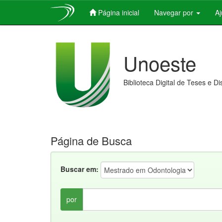
Página inicial
Navegar por
A
Skip
navigation
Unoeste
Biblioteca Digital de Teses e D
Página de Busca
Buscar em:
por