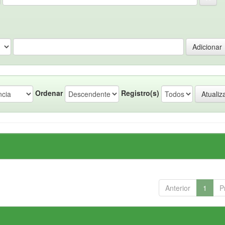
Ordenar
Registro(s)
Anterior
1
P