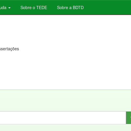
juda
Sobre o TEDE
Sobre a BDTD
issertações