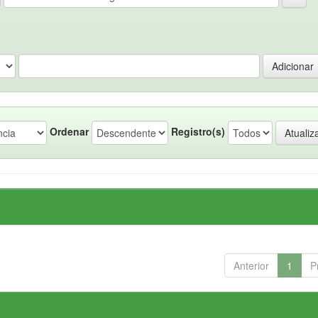
Ordenar
Registro(s)
Anterior
1
P