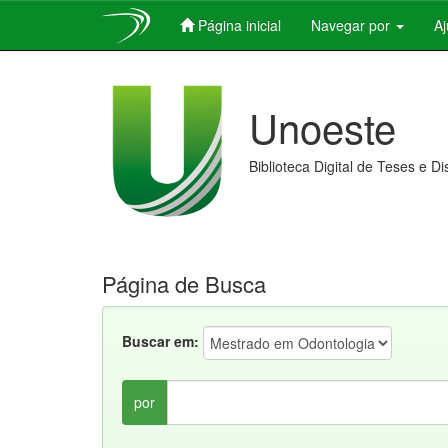
Página inicial
Navegar por
A
Skip
navigation
Unoeste
Biblioteca Digital de Teses e D
Página de Busca
Buscar em:
por