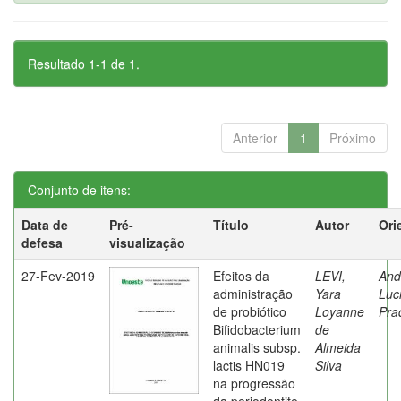
Resultado 1-1 de 1.
Anterior
1
Próximo
Conjunto de itens:
Data de
Pré-
Título
Autor
Ori
defesa
visualização
27-Fev-2019
Efeitos da
LEVI,
And
administração
Yara
Luc
de probiótico
Loyanne
Pra
Bifidobacterium
de
animalis subsp.
Almeida
lactis HN019
Silva
na progressão