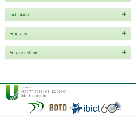
Instituição
Programa
Ano de defesa
Unoeste
0800 7715533 / (18) 32292003
bdtd@unoeste.br