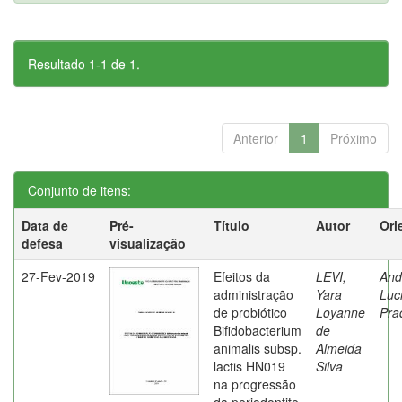
Resultado 1-1 de 1.
Anterior
1
Próximo
Conjunto de itens:
Data de
Pré-
Título
Autor
Ori
defesa
visualização
27-Fev-2019
Efeitos da
LEVI,
And
administração
Yara
Luc
de probiótico
Loyanne
Pra
Bifidobacterium
de
animalis subsp.
Almeida
lactis HN019
Silva
na progressão