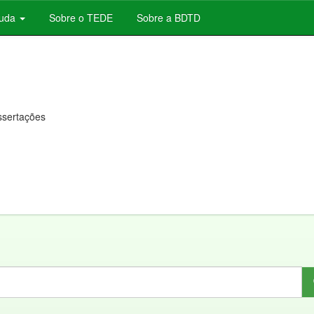
juda
Sobre o TEDE
Sobre a BDTD
issertações