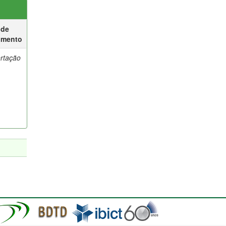
 de
umento
ertação