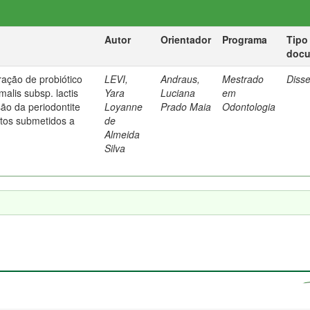
Autor
Orientador
Programa
Tipo
doc
ração de probiótico
LEVI,
Andraus,
Mestrado
Diss
malis subsp. lactis
Yara
Luciana
em
ão da periodontite
Loyanne
Prado Maia
Odontologia
tos submetidos a
de
Almeida
Silva