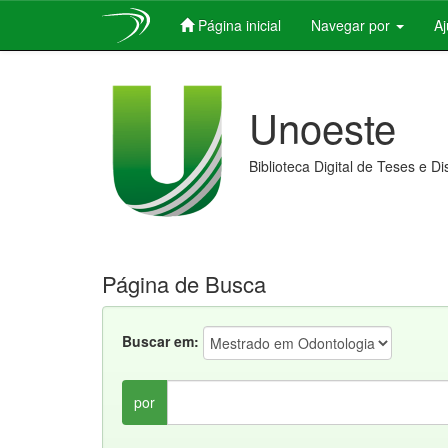
Página inicial
Navegar por
A
Skip
navigation
Unoeste
Biblioteca Digital de Teses e D
Página de Busca
Buscar em:
por