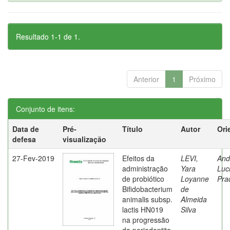
Resultado 1-1 de 1.
Anterior
1
Próximo
Conjunto de itens:
Data de
Pré-
Título
Autor
Ori
defesa
visualização
27-Fev-2019
Efeitos da
LEVI,
And
administração
Yara
Luc
de probiótico
Loyanne
Pra
Bifidobacterium
de
animalis subsp.
Almeida
lactis HN019
Silva
na progressão