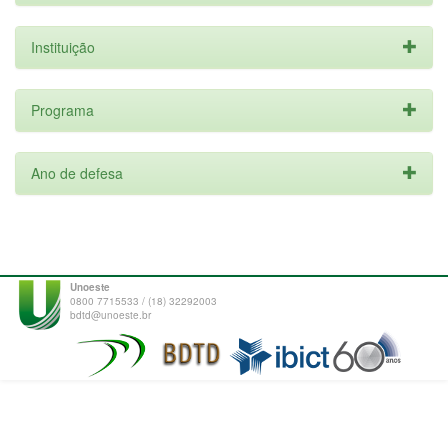
Instituição
Programa
Ano de defesa
Unoeste
0800 7715533 / (18) 32292003
bdtd@unoeste.br