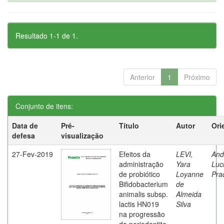
Resultado 1-1 de 1.
Anterior
1
Próximo
Conjunto de itens:
Data de
Pré-
Título
Autor
Ori
defesa
visualização
27-Fev-2019
Efeitos da
LEVI,
And
administração
Yara
Luc
de probiótico
Loyanne
Pra
Bifidobacterium
de
animalis subsp.
Almeida
lactis HN019
Silva
na progressão