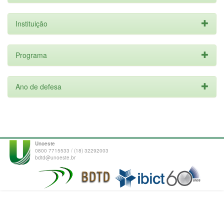
Instituição
Programa
Ano de defesa
Unoeste
0800 7715533 / (18) 32292003
bdtd@unoeste.br