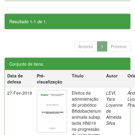
Resultado 1-1 de 1.
Anterior
1
Próximo
Conjunto de itens:
Data de
Pré-
Título
Autor
Ori
defesa
visualização
27-Fev-2019
Efeitos da
LEVI,
And
administração
Yara
Luc
de probiótico
Loyanne
Pra
Bifidobacterium
de
animalis subsp.
Almeida
lactis HN019
Silva
na progressão