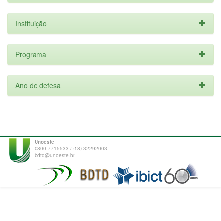
Instituição
Programa
Ano de defesa
Unoeste
0800 7715533 / (18) 32292003
bdtd@unoeste.br