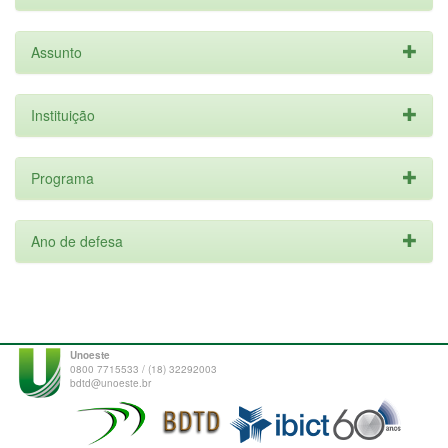
Assunto
Instituição
Programa
Ano de defesa
Unoeste
0800 7715533 / (18) 32292003
bdtd@unoeste.br