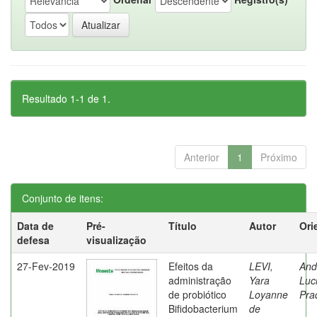
Resultado 1-1 de 1.
Anterior
1
Próximo
Conjunto de itens:
Data de
Pré-
Título
Autor
Ori
defesa
visualização
27-Fev-2019
Efeitos da
LEVI,
And
administração
Yara
Luc
de probiótico
Loyanne
Pra
Bifidobacterium
de