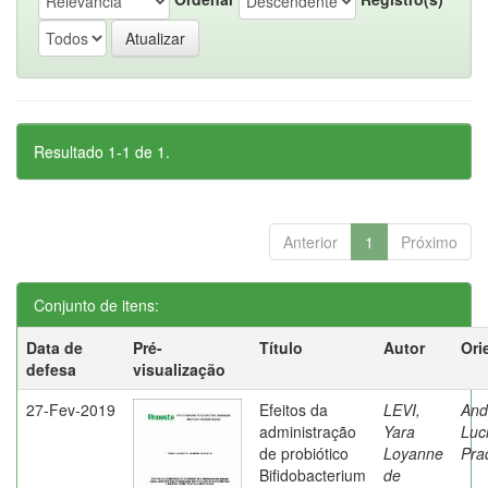
Resultado 1-1 de 1.
Anterior
1
Próximo
Conjunto de itens:
Data de
Pré-
Título
Autor
Ori
defesa
visualização
27-Fev-2019
Efeitos da
LEVI,
And
administração
Yara
Luc
de probiótico
Loyanne
Pra
Bifidobacterium
de