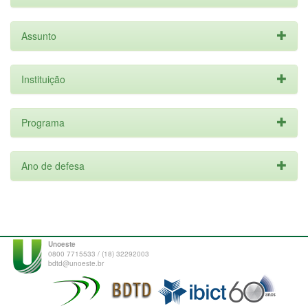
Assunto
Instituição
Programa
Ano de defesa
Unoeste
0800 7715533 / (18) 32292003
bdtd@unoeste.br