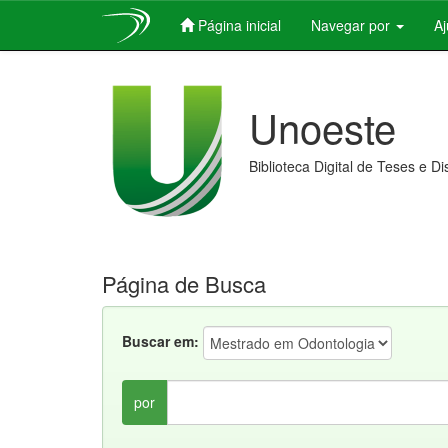
Página inicial
Navegar por
A
Skip
navigation
Unoeste
Biblioteca Digital de Teses e D
Página de Busca
Buscar em:
por