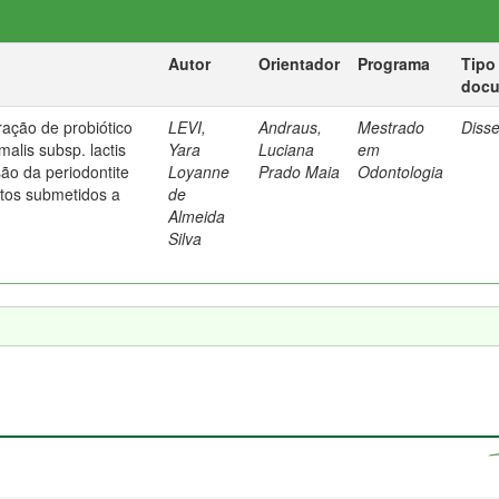
Autor
Orientador
Programa
Tipo
doc
ração de probiótico
LEVI,
Andraus,
Mestrado
Diss
malis subsp. lactis
Yara
Luciana
em
ão da periodontite
Loyanne
Prado Maia
Odontologia
tos submetidos a
de
Almeida
Silva