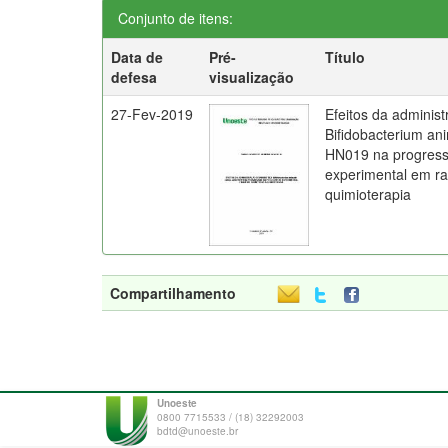
Conjunto de itens:
Data de
Pré-
Título
defesa
visualização
27-Fev-2019
Efeitos da administ
Bifidobacterium ani
HN019 na progress
experimental em ra
quimioterapia
Compartilhamento
Unoeste
0800 7715533 / (18) 32292003
bdtd@unoeste.br