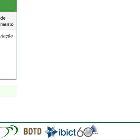
 de
umento
ertação