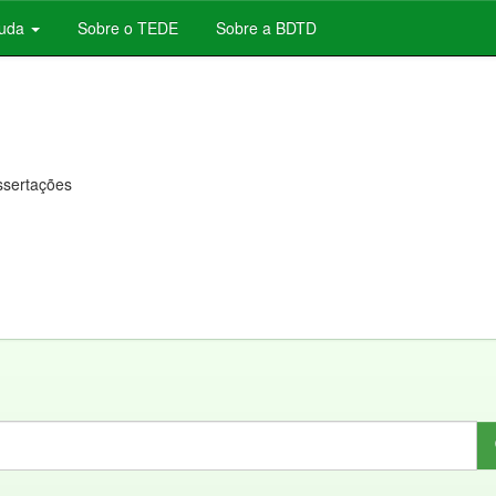
juda
Sobre o TEDE
Sobre a BDTD
issertações