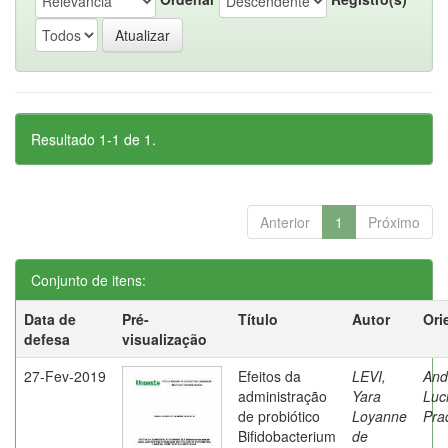
Resultado 1-1 de 1.
Anterior
1
Próximo
Conjunto de itens:
Data de
Pré-
Título
Autor
Ori
defesa
visualização
27-Fev-2019
Efeitos da
LEVI,
And
administração
Yara
Luc
de probiótico
Loyanne
Pra
Bifidobacterium
de