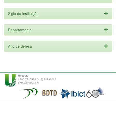
Sigla da instituição
Departamento
Ano de defesa
Unoeste
0800 7715533 / (18) 32292003
bdtd@unoeste.br