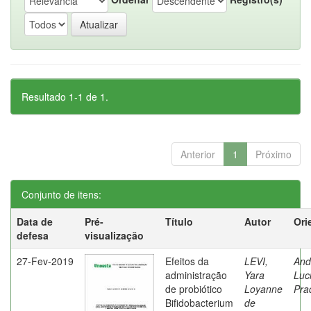
Resultado 1-1 de 1.
Anterior
1
Próximo
Conjunto de itens:
Data de
Pré-
Título
Autor
Ori
defesa
visualização
27-Fev-2019
Efeitos da
LEVI,
And
administração
Yara
Luc
de probiótico
Loyanne
Pra
Bifidobacterium
de