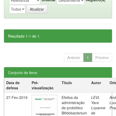
Resultado 1-1 de 1.
Anterior
1
Próximo
Conjunto de itens:
Data de
Pré-
Título
Autor
Ori
defesa
visualização
27-Fev-2019
Efeitos da
LEVI,
And
administração
Yara
Luc
de probiótico
Loyanne
Pra
Bifidobacterium
de